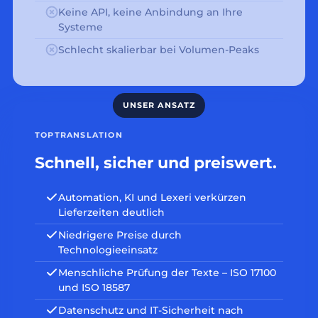
Keine API, keine Anbindung an Ihre
Systeme
Schlecht skalierbar bei Volumen-Peaks
TOPTRANSLATION
Schnell, sicher und preiswert.
Automation, KI und Lexeri verkürzen
Lieferzeiten deutlich
Niedrigere Preise durch
Technologieeinsatz
Menschliche Prüfung der Texte – ISO 17100
und ISO 18587
Datenschutz und IT-Sicherheit nach