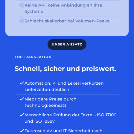
Keine API, keine Anbindung an Ihre
Systeme
Schlecht skalierbar bei Volumen-Peaks
TOPTRANSLATION
Schnell, sicher und preiswert.
Automation, KI und Lexeri verkürzen
Lieferzeiten deutlich
Niedrigere Preise durch
Technologieeinsatz
Menschliche Prüfung der Texte – ISO 17100
und ISO 18587
Datenschutz und IT-Sicherheit nach