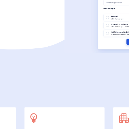
SecuDoc
Mit Sicherheit mehr Datenschutz
E-Procurement (OCI)
Für Ihre Bestellprozesse
Dateiformate
Mehr als Word und Excel
 arbeiten wir
7