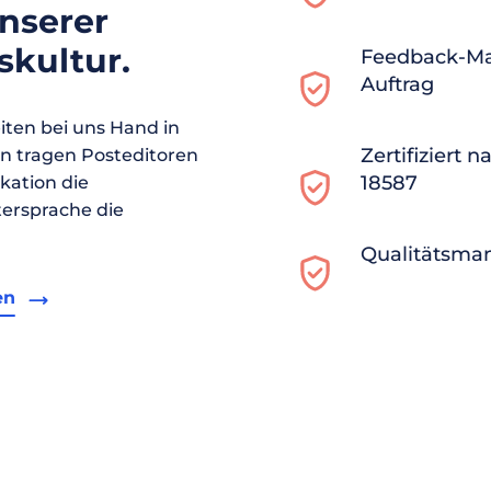
unserer
kultur.
Feedback-M
Auftrag
ten bei uns Hand in
Zertifiziert 
en tragen Posteditoren
18587
ikation die
ersprache die
Qualitätsma
en