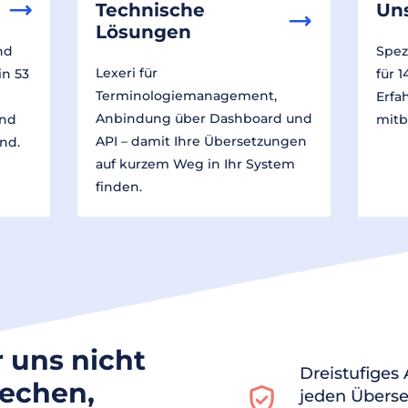
Technische
Un
Lösungen
nd
Spez
Lexeri für
in 53
für 
Terminologiemanagement,
Erfa
Anbindung über Dashboard und
und
mitb
API – damit Ihre Übersetzungen
nd.
auf kurzem Weg in Ihr System
finden.
r uns nicht
Dreistufiges
rechen,
jeden Überse