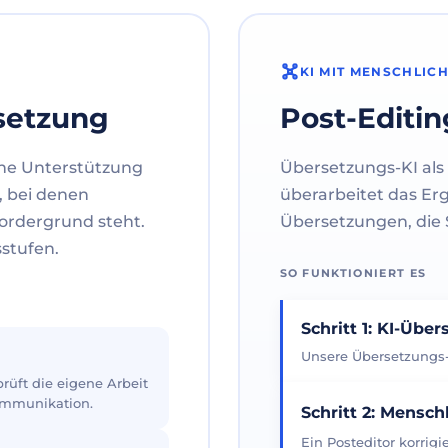
KI MIT MENSCHLIC
setzung
Post-Editin
ne Unterstützung
Übersetzungs-KI als 
, bei denen
überarbeitet das Er
ordergrund steht.
Übersetzungen, die S
sstufen.
SO FUNKTIONIERT ES
Schritt 1: KI-Übe
Unsere Übersetzungs-K
üft die eigene Arbeit
Kommunikation.
Schritt 2: Mensch
Ein Posteditor korrig