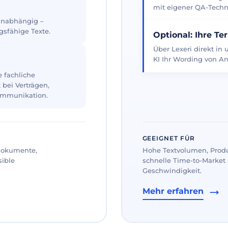
mit eigener QA-Techno
 unabhängig –
gsfähige Texte.
Optional: Ihre Te
Über Lexeri direkt in
KI Ihr Wording von An
 fachliche
 bei Verträgen,
ommunikation.
GEEIGNET FÜR
 Dokumente,
Hohe Textvolumen, Prod
sible
schnelle Time-to-Market 
Geschwindigkeit.
Mehr erfahren