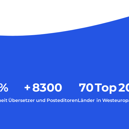
%
+
8300
70
Top
2
eit
Übersetzer und Posteditoren
Länder
in Westeurop