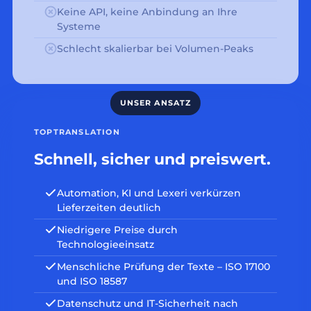
Keine API, keine Anbindung an Ihre
Systeme
Schlecht skalierbar bei Volumen-Peaks
TOPTRANSLATION
Schnell, sicher und preiswert.
Automation, KI und Lexeri verkürzen
Lieferzeiten deutlich
Niedrigere Preise durch
Technologieeinsatz
Menschliche Prüfung der Texte – ISO 17100
und ISO 18587
Datenschutz und IT-Sicherheit nach