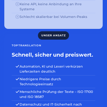
Keine API, keine Anbindung an Ihre
Systeme
Schlecht skalierbar bei Volumen-Peaks
TOPTRANSLATION
Schnell, sicher und preiswert.
Automation, KI und Lexeri verkürzen
Lieferzeiten deutlich
Niedrigere Preise durch
Technologieeinsatz
Menschliche Prüfung der Texte – ISO 17100
und ISO 18587
Datenschutz und IT-Sicherheit nach