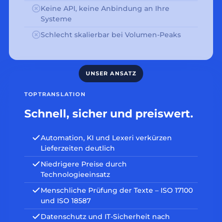
Keine API, keine Anbindung an Ihre
Systeme
Schlecht skalierbar bei Volumen-Peaks
TOPTRANSLATION
Schnell, sicher und preiswert.
Automation, KI und Lexeri verkürzen
Lieferzeiten deutlich
Niedrigere Preise durch
Technologieeinsatz
Menschliche Prüfung der Texte – ISO 17100
und ISO 18587
Datenschutz und IT-Sicherheit nach