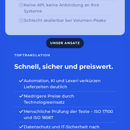
Keine API, keine Anbindung an Ihre
Systeme
Schlecht skalierbar bei Volumen-Peaks
TOPTRANSLATION
Schnell, sicher und preiswert.
Automation, KI und Lexeri verkürzen
Lieferzeiten deutlich
Niedrigere Preise durch
Technologieeinsatz
Menschliche Prüfung der Texte – ISO 17100
und ISO 18587
Datenschutz und IT-Sicherheit nach