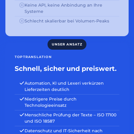
Keine API, keine Anbindung an Ihre
Systeme
Schlecht skalierbar bei Volumen-Peaks
TOPTRANSLATION
Schnell, sicher und preiswert.
Automation, KI und Lexeri verkürzen
Lieferzeiten deutlich
Niedrigere Preise durch
Technologieeinsatz
Menschliche Prüfung der Texte – ISO 17100
und ISO 18587
Datenschutz und IT-Sicherheit nach