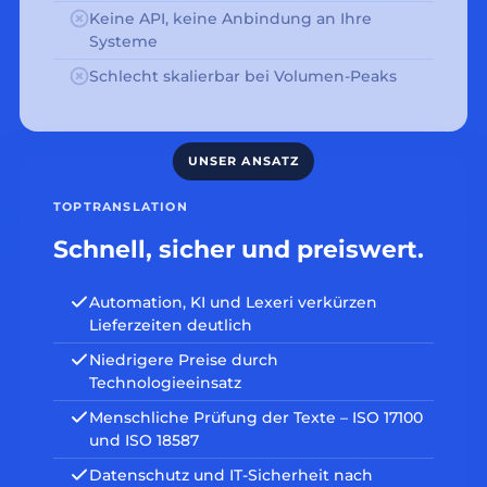
Keine API, keine Anbindung an Ihre
Systeme
Schlecht skalierbar bei Volumen-Peaks
TOPTRANSLATION
Schnell, sicher und preiswert.
Automation, KI und Lexeri verkürzen
Lieferzeiten deutlich
Niedrigere Preise durch
Technologieeinsatz
Menschliche Prüfung der Texte – ISO 17100
und ISO 18587
Datenschutz und IT-Sicherheit nach