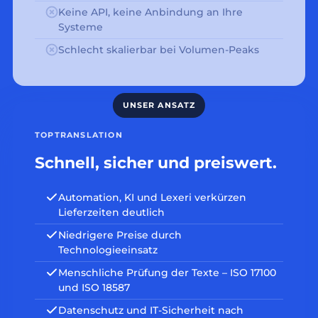
Keine API, keine Anbindung an Ihre
Systeme
Schlecht skalierbar bei Volumen-Peaks
TOPTRANSLATION
Schnell, sicher und preiswert.
Automation, KI und Lexeri verkürzen
Lieferzeiten deutlich
Niedrigere Preise durch
Technologieeinsatz
Menschliche Prüfung der Texte – ISO 17100
und ISO 18587
Datenschutz und IT-Sicherheit nach