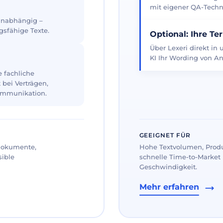
mit eigener QA-Techno
 unabhängig –
gsfähige Texte.
Optional: Ihre Te
Über Lexeri direkt in
KI Ihr Wording von An
 fachliche
 bei Verträgen,
ommunikation.
GEEIGNET FÜR
 Dokumente,
Hohe Textvolumen, Prod
sible
schnelle Time-to-Market 
Geschwindigkeit.
Mehr erfahren