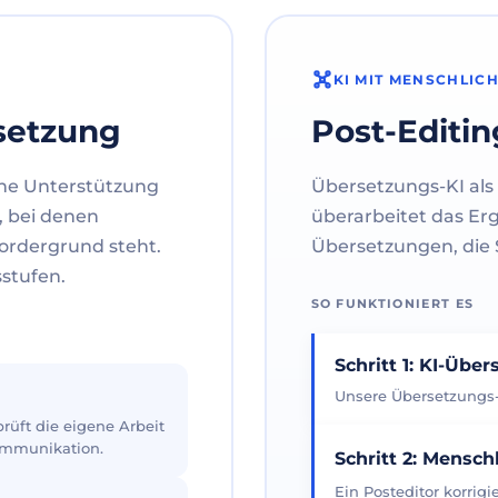
KI MIT MENSCHLIC
setzung
Post-Editin
ne Unterstützung
Übersetzungs-KI als 
, bei denen
überarbeitet das Er
ordergrund steht.
Übersetzungen, die S
sstufen.
SO FUNKTIONIERT ES
Schritt 1: KI-Übe
Unsere Übersetzungs-K
üft die eigene Arbeit
Kommunikation.
Schritt 2: Mensch
Ein Posteditor korrig