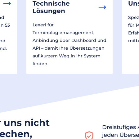
Technische
Un
Lösungen
nd
Spez
Lexeri für
in 53
für 
Terminologiemanagement,
Erfa
Anbindung über Dashboard und
und
mitb
API – damit Ihre Übersetzungen
nd.
auf kurzem Weg in Ihr System
finden.
r uns nicht
Dreistufiges
rechen,
jeden Überse