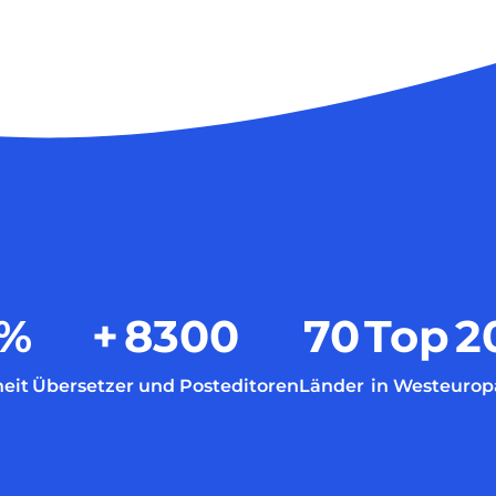
%
+
8300
70
Top
2
eit
Übersetzer und Posteditoren
Länder
in Westeurop