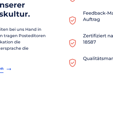
unserer
kultur.
Feedback-M
Auftrag
ten bei uns Hand in
Zertifiziert 
en tragen Posteditoren
18587
ikation die
ersprache die
Qualitätsma
en