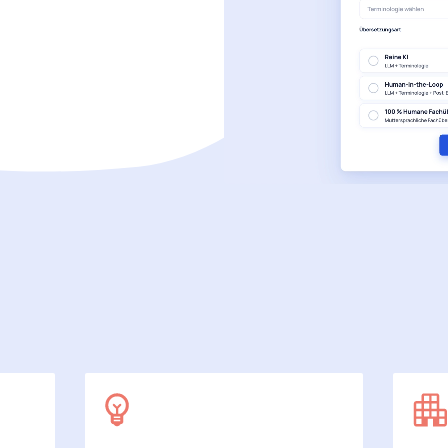
SecuDoc
Mit Sicherheit mehr Datenschutz
E-Procurement (OCI)
Für Ihre Bestellprozesse
Dateiformate
Mehr als Word und Excel
 arbeiten wir
7