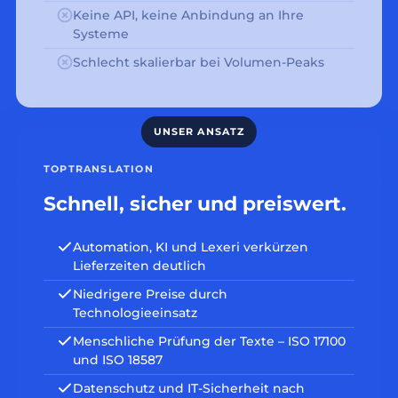
Keine API, keine Anbindung an Ihre
Systeme
Schlecht skalierbar bei Volumen-Peaks
TOPTRANSLATION
Schnell, sicher und preiswert.
Automation, KI und Lexeri verkürzen
Lieferzeiten deutlich
Niedrigere Preise durch
Technologieeinsatz
Menschliche Prüfung der Texte – ISO 17100
und ISO 18587
Datenschutz und IT-Sicherheit nach