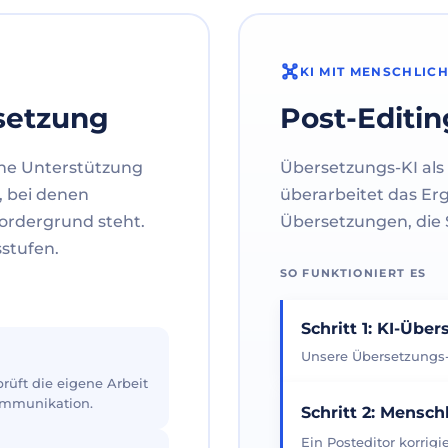
KI MIT MENSCHLIC
setzung
Post-Editin
ne Unterstützung
Übersetzungs-KI als 
, bei denen
überarbeitet das Er
ordergrund steht.
Übersetzungen, die S
sstufen.
SO FUNKTIONIERT ES
Schritt 1: KI-Übe
Unsere Übersetzungs-K
üft die eigene Arbeit
Kommunikation.
Schritt 2: Mensch
Ein Posteditor korrig