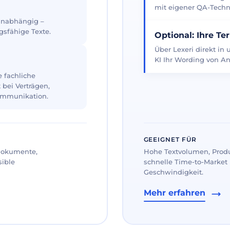
mit eigener QA-Techno
 unabhängig –
gsfähige Texte.
Optional: Ihre Te
Über Lexeri direkt in
KI Ihr Wording von An
 fachliche
 bei Verträgen,
ommunikation.
GEEIGNET FÜR
 Dokumente,
Hohe Textvolumen, Prod
sible
schnelle Time-to-Market 
Geschwindigkeit.
Mehr erfahren