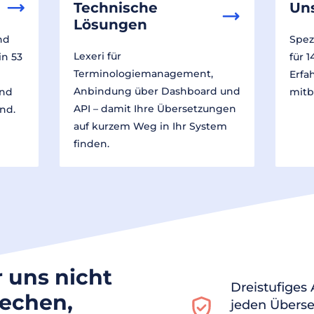
Technische
Un
Lösungen
nd
Spez
Lexeri für
in 53
für 
Terminologiemanagement,
Erfa
Anbindung über Dashboard und
und
mitb
API – damit Ihre Übersetzungen
nd.
auf kurzem Weg in Ihr System
finden.
r uns nicht
Dreistufiges
rechen,
jeden Überse