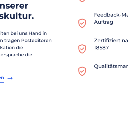
unserer
kultur.
Feedback-M
Auftrag
ten bei uns Hand in
Zertifiziert 
en tragen Posteditoren
18587
ikation die
ersprache die
Qualitätsma
en