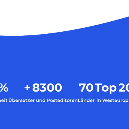
%
+
8300
70
Top
2
eit
Übersetzer und Posteditoren
Länder
in Westeurop