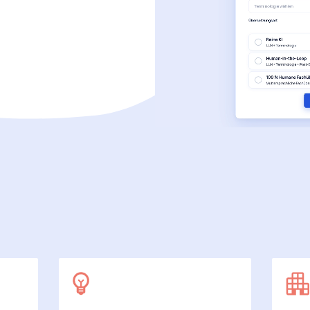
SecuDoc
Mit Sicherheit mehr Datenschutz
E-Procurement (OCI)
Für Ihre Bestellprozesse
Dateiformate
Mehr als Word und Excel
 arbeiten wir
7