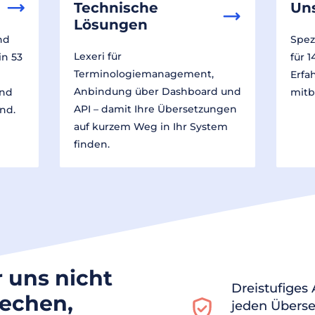
Technische
Un
Lösungen
nd
Spez
Lexeri für
in 53
für 
Terminologiemanagement,
Erfa
Anbindung über Dashboard und
und
mitb
API – damit Ihre Übersetzungen
nd.
auf kurzem Weg in Ihr System
finden.
r uns nicht
Dreistufiges
rechen,
jeden Überse