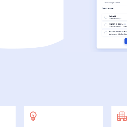
SecuDoc
Mit Sicherheit mehr Datenschutz
E-Procurement (OCI)
Für Ihre Bestellprozesse
Dateiformate
Mehr als Word und Excel
 arbeiten wir
7