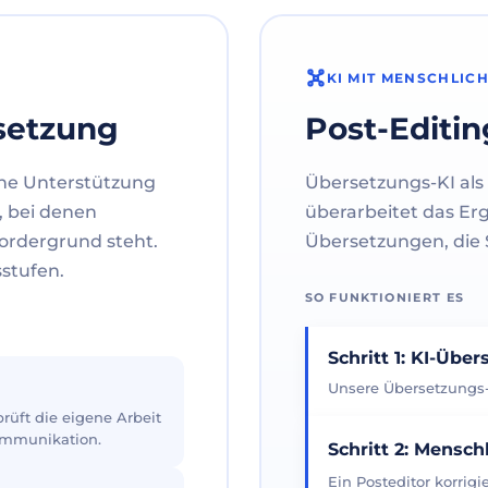
KI MIT MENSCHLIC
setzung
Post-Editin
ne Unterstützung
Übersetzungs-KI als 
, bei denen
überarbeitet das Er
ordergrund steht.
Übersetzungen, die S
sstufen.
SO FUNKTIONIERT ES
Schritt 1: KI-Übe
Unsere Übersetzungs-K
üft die eigene Arbeit
Kommunikation.
Schritt 2: Mensch
Ein Posteditor korrig