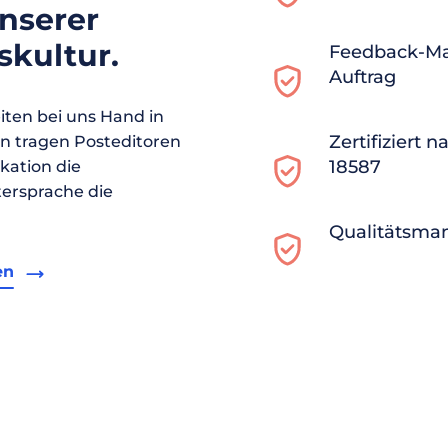
unserer
kultur.
Feedback-M
Auftrag
ten bei uns Hand in
Zertifiziert 
en tragen Posteditoren
18587
ikation die
ersprache die
Qualitätsma
en