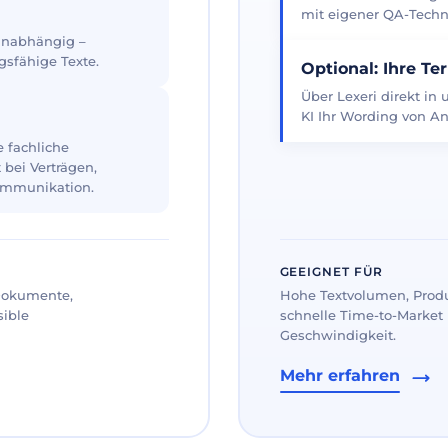
mit eigener QA-Techno
 unabhängig –
gsfähige Texte.
Optional: Ihre Te
Über Lexeri direkt in
KI Ihr Wording von An
 fachliche
 bei Verträgen,
ommunikation.
GEEIGNET FÜR
 Dokumente,
Hohe Textvolumen, Prod
sible
schnelle Time-to-Market 
Geschwindigkeit.
Mehr erfahren