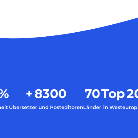
%
+
8300
70
Top
2
eit
Übersetzer und Posteditoren
Länder
in Westeurop