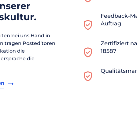
unserer
kultur.
Feedback-M
Auftrag
ten bei uns Hand in
Zertifiziert 
en tragen Posteditoren
18587
ikation die
ersprache die
Qualitätsma
en