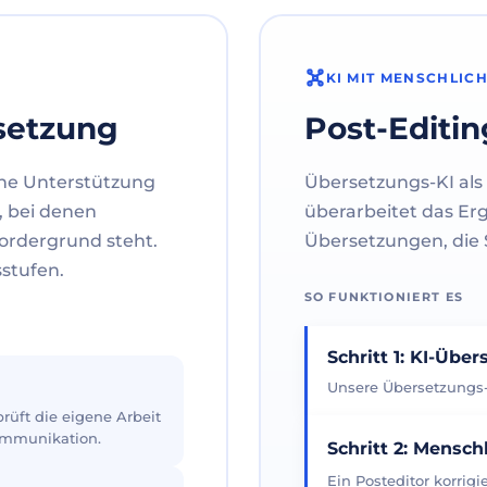
KI MIT MENSCHLIC
setzung
Post-Editin
ne Unterstützung
Übersetzungs-KI als 
, bei denen
überarbeitet das Er
ordergrund steht.
Übersetzungen, die S
sstufen.
SO FUNKTIONIERT ES
Schritt 1: KI-Übe
Unsere Übersetzungs-K
üft die eigene Arbeit
Kommunikation.
Schritt 2: Mensch
Ein Posteditor korrig