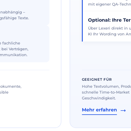
mit eigener QA-Techno
 unabhängig –
gsfähige Texte.
Optional: Ihre Te
Über Lexeri direkt in
KI Ihr Wording von An
 fachliche
 bei Verträgen,
ommunikation.
GEEIGNET FÜR
 Dokumente,
Hohe Textvolumen, Prod
sible
schnelle Time-to-Market 
Geschwindigkeit.
Mehr erfahren