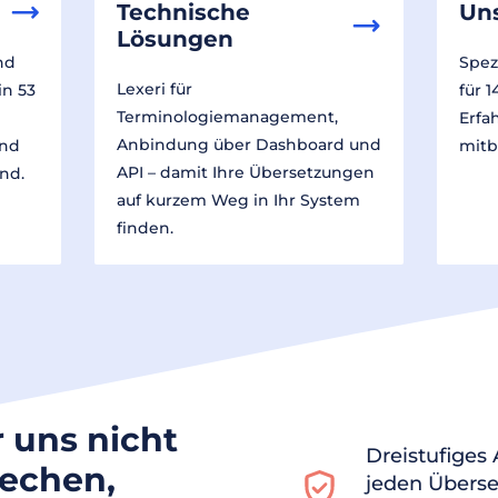
Technische
Un
Lösungen
nd
Spez
Lexeri für
in 53
für 
Terminologiemanagement,
Erfa
Anbindung über Dashboard und
und
mitb
API – damit Ihre Übersetzungen
nd.
auf kurzem Weg in Ihr System
finden.
r uns nicht
Dreistufiges
rechen,
jeden Überse