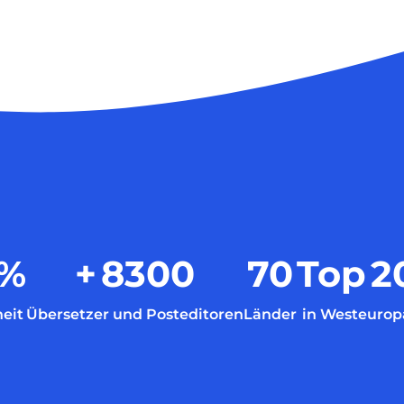
%
+
8300
70
Top
2
eit
Übersetzer und Posteditoren
Länder
in Westeurop