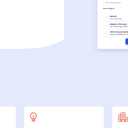
SecuDoc
Mit Sicherheit mehr Datenschutz
E-Procurement (OCI)
Für Ihre Bestellprozesse
Dateiformate
Mehr als Word und Excel
 arbeiten wir
7