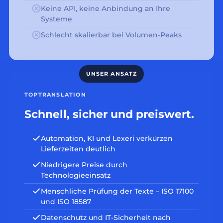
Keine API, keine Anbindung an Ihre
Systeme
Schlecht skalierbar bei Volumen-Peaks
TOPTRANSLATION
Schnell, sicher und preiswert.
Automation, KI und Lexeri verkürzen
Lieferzeiten deutlich
Niedrigere Preise durch
Technologieeinsatz
Menschliche Prüfung der Texte – ISO 17100
und ISO 18587
Datenschutz und IT-Sicherheit nach