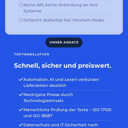
Keine API, keine Anbindung an Ihre
Systeme
Schlecht skalierbar bei Volumen-Peaks
TOPTRANSLATION
Schnell, sicher und preiswert.
Automation, KI und Lexeri verkürzen
Lieferzeiten deutlich
Niedrigere Preise durch
Technologieeinsatz
Menschliche Prüfung der Texte – ISO 17100
und ISO 18587
Datenschutz und IT-Sicherheit nach