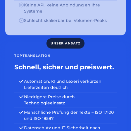
Keine API, keine Anbindung an Ihre
Systeme
Schlecht skalierbar bei Volumen-Peaks
TOPTRANSLATION
Schnell, sicher und preiswert.
Automation, KI und Lexeri verkürzen
Lieferzeiten deutlich
Niedrigere Preise durch
Technologieeinsatz
Menschliche Prüfung der Texte – ISO 17100
und ISO 18587
Datenschutz und IT-Sicherheit nach