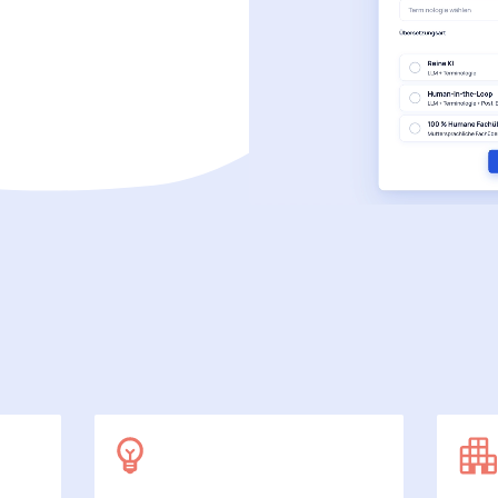
SecuDoc
Mit Sicherheit mehr Datenschutz
E-Procurement (OCI)
Für Ihre Bestellprozesse
Dateiformate
Mehr als Word und Excel
 arbeiten wir
7