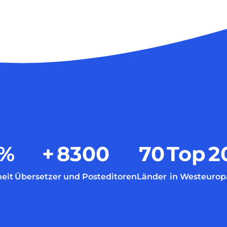
%
+
8300
70
Top
2
eit
Übersetzer und Posteditoren
Länder
in Westeurop