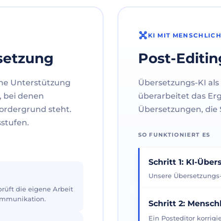
KI MIT MENSCHLIC
setzung
Post-Editin
ne Unterstützung
Übersetzungs-KI als 
, bei denen
überarbeitet das Er
ordergrund steht.
Übersetzungen, die S
sstufen.
SO FUNKTIONIERT ES
Schritt 1: KI-Übe
Unsere Übersetzungs-K
üft die eigene Arbeit
Kommunikation.
Schritt 2: Mensch
Ein Posteditor korrig