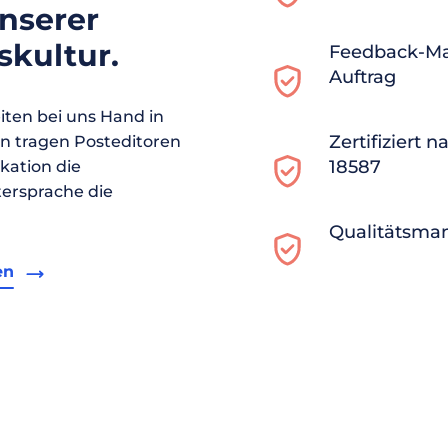
unserer
kultur.
Feedback-M
Auftrag
ten bei uns Hand in
Zertifiziert 
en tragen Posteditoren
18587
ikation die
ersprache die
Qualitätsma
en