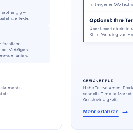
mit eigener QA-Techno
 unabhängig –
gsfähige Texte.
Optional: Ihre Te
Über Lexeri direkt in
KI Ihr Wording von An
 fachliche
 bei Verträgen,
ommunikation.
GEEIGNET FÜR
 Dokumente,
Hohe Textvolumen, Prod
sible
schnelle Time-to-Market 
Geschwindigkeit.
Mehr erfahren