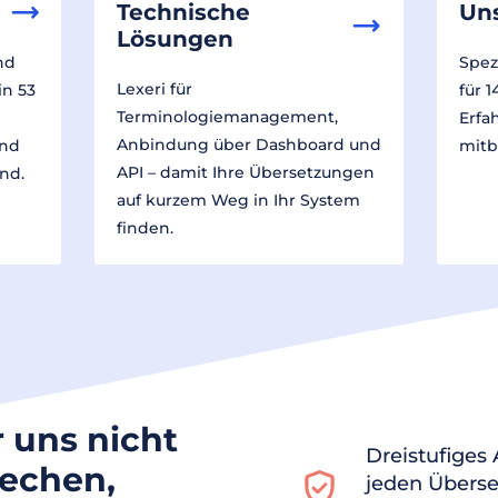
Technische
Un
Lösungen
nd
Spez
Lexeri für
in 53
für 
Terminologiemanagement,
Erfa
Anbindung über Dashboard und
und
mitb
API – damit Ihre Übersetzungen
nd.
auf kurzem Weg in Ihr System
finden.
r uns nicht
Dreistufiges
rechen,
jeden Überse