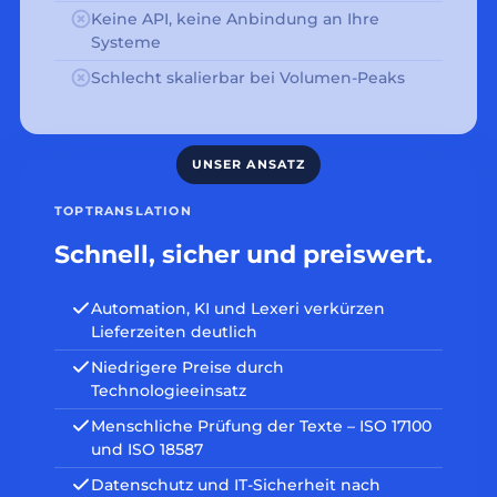
Keine API, keine Anbindung an Ihre
Systeme
Schlecht skalierbar bei Volumen-Peaks
TOPTRANSLATION
Schnell, sicher und preiswert.
Automation, KI und Lexeri verkürzen
Lieferzeiten deutlich
Niedrigere Preise durch
Technologieeinsatz
Menschliche Prüfung der Texte – ISO 17100
und ISO 18587
Datenschutz und IT-Sicherheit nach