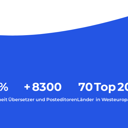
%
+
8300
70
Top
2
eit
Übersetzer und Posteditoren
Länder
in Westeurop