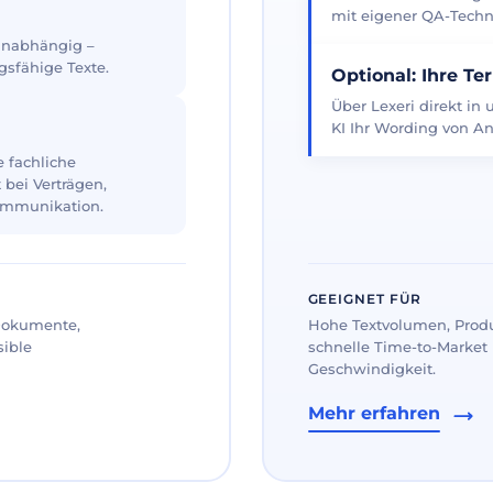
mit eigener QA-Techno
 unabhängig –
gsfähige Texte.
Optional: Ihre Te
Über Lexeri direkt in
KI Ihr Wording von An
 fachliche
 bei Verträgen,
ommunikation.
GEEIGNET FÜR
 Dokumente,
Hohe Textvolumen, Prod
sible
schnelle Time-to-Market 
Geschwindigkeit.
Mehr erfahren