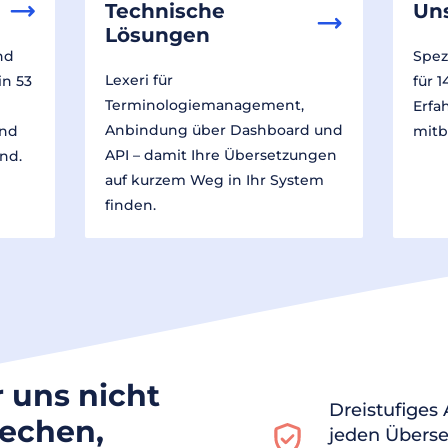
Technische
Un
Lösungen
nd
Spez
Lexeri für
in 53
für 
Terminologiemanagement,
Erfa
Anbindung über Dashboard und
und
mitb
API – damit Ihre Übersetzungen
nd.
auf kurzem Weg in Ihr System
finden.
r uns nicht
Dreistufiges
rechen,
jeden Überse