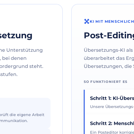
KI MIT MENSCHLIC
setzung
Post-Editin
ne Unterstützung
Übersetzungs-KI als 
, bei denen
überarbeitet das Er
ordergrund steht.
Übersetzungen, die S
sstufen.
SO FUNKTIONIERT ES
Schritt 1: KI-Übe
Unsere Übersetzungs-K
üft die eigene Arbeit
Kommunikation.
Schritt 2: Mensch
Ein Posteditor korrig