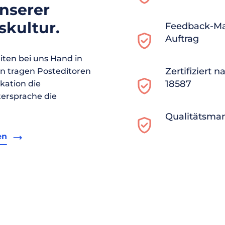
unserer
kultur.
Feedback-M
Auftrag
ten bei uns Hand in
Zertifiziert 
en tragen Posteditoren
18587
ikation die
ersprache die
Qualitätsma
en