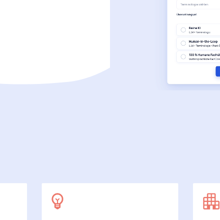
SecuDoc
Mit Sicherheit mehr Datenschutz
E-Procurement (OCI)
Für Ihre Bestellprozesse
Dateiformate
Mehr als Word und Excel
 arbeiten wir
7