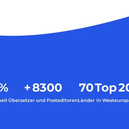
%
+
8300
70
Top
2
eit
Übersetzer und Posteditoren
Länder
in Westeurop