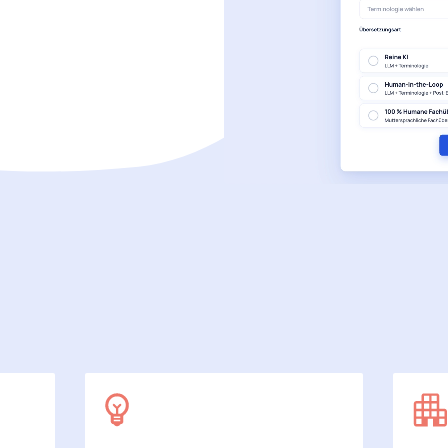
SecuDoc
Mit Sicherheit mehr Datenschutz
E-Procurement (OCI)
Für Ihre Bestellprozesse
Dateiformate
Mehr als Word und Excel
 arbeiten wir
7