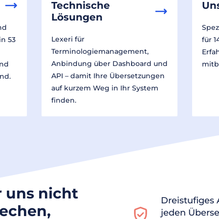
Technische
Un
Lösungen
nd
Spez
Lexeri für
in 53
für 
Terminologiemanagement,
Erfa
Anbindung über Dashboard und
und
mitb
API – damit Ihre Übersetzungen
nd.
auf kurzem Weg in Ihr System
finden.
r uns nicht
Dreistufiges
rechen,
jeden Überse