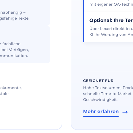
mit eigener QA-Techno
 unabhängig –
gsfähige Texte.
Optional: Ihre Te
Über Lexeri direkt in
KI Ihr Wording von An
 fachliche
 bei Verträgen,
ommunikation.
GEEIGNET FÜR
 Dokumente,
Hohe Textvolumen, Prod
sible
schnelle Time-to-Market 
Geschwindigkeit.
Mehr erfahren