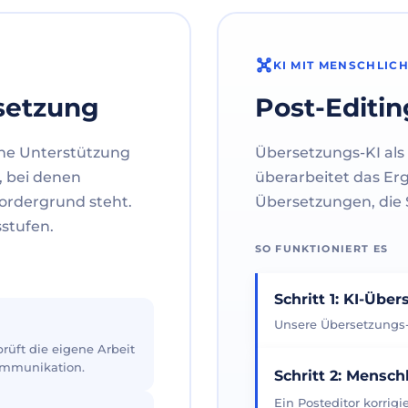
KI MIT MENSCHLIC
setzung
Post-Editin
ne Unterstützung
Übersetzungs-KI als 
, bei denen
überarbeitet das Er
ordergrund steht.
Übersetzungen, die S
sstufen.
SO FUNKTIONIERT ES
Schritt 1: KI-Übe
Unsere Übersetzungs-K
üft die eigene Arbeit
Kommunikation.
Schritt 2: Mensch
Ein Posteditor korrig