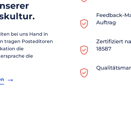
unserer
kultur.
Feedback-M
Auftrag
ten bei uns Hand in
Zertifiziert 
en tragen Posteditoren
18587
ikation die
ersprache die
Qualitätsma
en