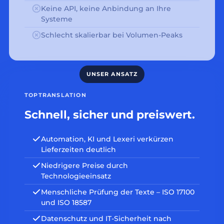
Keine API, keine Anbindung an Ihre
Systeme
Schlecht skalierbar bei Volumen-Peaks
TOPTRANSLATION
Schnell, sicher und preiswert.
Automation, KI und Lexeri verkürzen
Lieferzeiten deutlich
Niedrigere Preise durch
Technologieeinsatz
Menschliche Prüfung der Texte – ISO 17100
und ISO 18587
Datenschutz und IT-Sicherheit nach