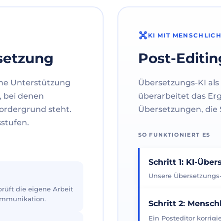
KI MIT MENSCHLIC
setzung
Post-Editin
ne Unterstützung
Übersetzungs-KI als 
, bei denen
überarbeitet das Er
ordergrund steht.
Übersetzungen, die S
sstufen.
SO FUNKTIONIERT ES
Schritt 1: KI-Übe
Unsere Übersetzungs-K
üft die eigene Arbeit
Kommunikation.
Schritt 2: Mensch
Ein Posteditor korrig