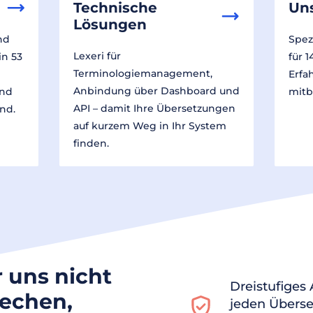
Technische
Un
Lösungen
nd
Spez
Lexeri für
in 53
für 
Terminologiemanagement,
Erfa
Anbindung über Dashboard und
und
mitb
API – damit Ihre Übersetzungen
nd.
auf kurzem Weg in Ihr System
finden.
r uns nicht
Dreistufiges
rechen,
jeden Überse