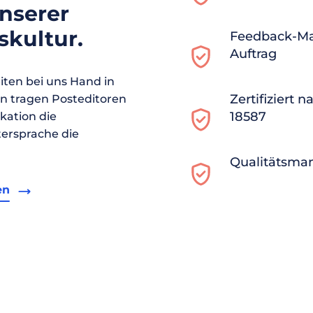
unserer
kultur.
Feedback-M
Auftrag
ten bei uns Hand in
Zertifiziert 
en tragen Posteditoren
18587
ikation die
ersprache die
Qualitätsma
en