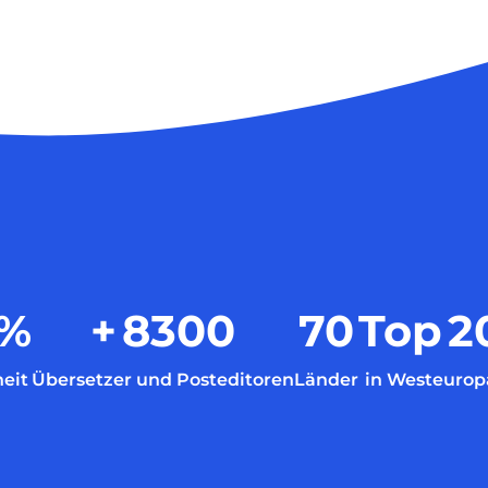
%
+
8300
70
Top
2
eit
Übersetzer und Posteditoren
Länder
in Westeurop