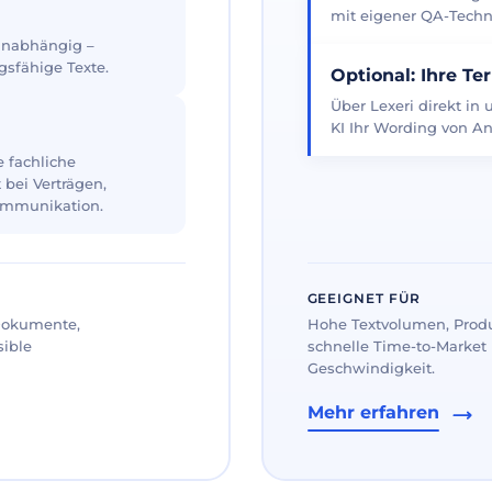
mit eigener QA-Techno
 unabhängig –
gsfähige Texte.
Optional: Ihre Te
Über Lexeri direkt in
KI Ihr Wording von An
 fachliche
 bei Verträgen,
ommunikation.
GEEIGNET FÜR
 Dokumente,
Hohe Textvolumen, Prod
sible
schnelle Time-to-Market 
Geschwindigkeit.
Mehr erfahren