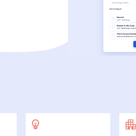
SecuDoc
Mit Sicherheit mehr Datenschutz
E-Procurement (OCI)
Für Ihre Bestellprozesse
Dateiformate
Mehr als Word und Excel
 arbeiten wir
7