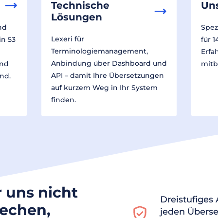
Technische
Un
Lösungen
nd
Spez
Lexeri für
in 53
für 
Terminologiemanagement,
Erfa
Anbindung über Dashboard und
und
mitb
API – damit Ihre Übersetzungen
nd.
auf kurzem Weg in Ihr System
finden.
r uns nicht
Dreistufiges
rechen,
jeden Überse