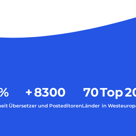
%
+
8300
70
Top
2
eit
Übersetzer und Posteditoren
Länder
in Westeurop