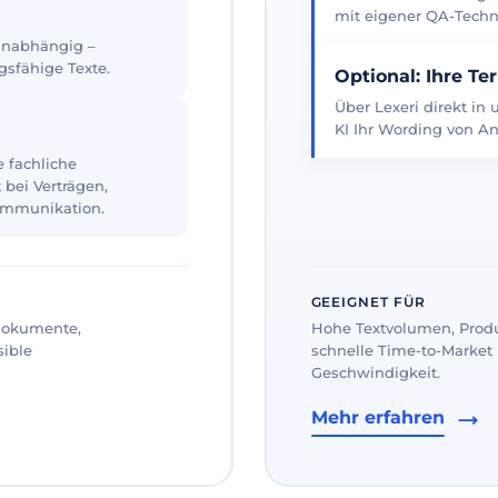
mit eigener QA-Techno
 unabhängig –
gsfähige Texte.
Optional: Ihre Te
Über Lexeri direkt in
KI Ihr Wording von An
 fachliche
 bei Verträgen,
ommunikation.
GEEIGNET FÜR
 Dokumente,
Hohe Textvolumen, Prod
sible
schnelle Time-to-Market 
Geschwindigkeit.
Mehr erfahren