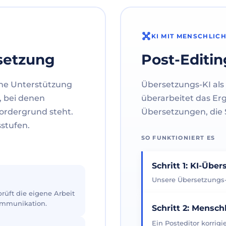
KI MIT MENSCHLIC
setzung
Post-Editin
ne Unterstützung
Übersetzungs-KI als 
, bei denen
überarbeitet das Er
ordergrund steht.
Übersetzungen, die S
sstufen.
SO FUNKTIONIERT ES
Schritt 1: KI-Übe
Unsere Übersetzungs-K
üft die eigene Arbeit
Kommunikation.
Schritt 2: Mensch
Ein Posteditor korrig