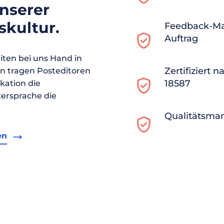
unserer
kultur.
Feedback-M
Auftrag
ten bei uns Hand in
Zertifiziert 
en tragen Posteditoren
18587
ikation die
ersprache die
Qualitätsma
en