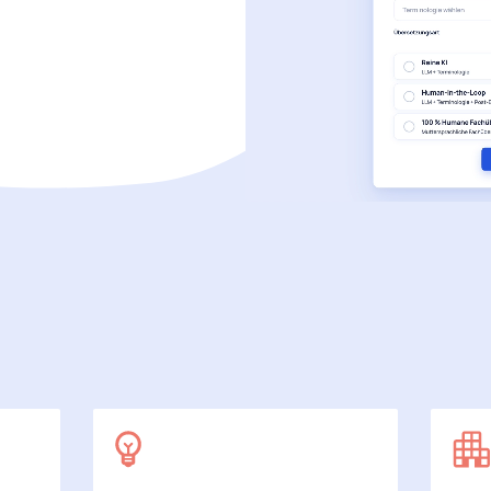
SecuDoc
Mit Sicherheit mehr Datenschutz
E-Procurement (OCI)
Für Ihre Bestellprozesse
Dateiformate
Mehr als Word und Excel
 arbeiten wir
7