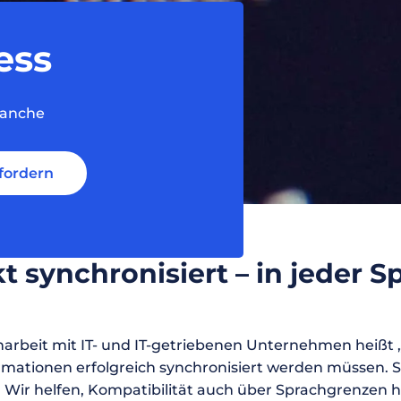
SecuDoc
Mit Sicherheit mehr Datenschutz
ess
E-Procurement (OCI)
Für Ihre Bestellprozesse
Dateiformate
ranche
Mehr als Word und Excel
fordern
t synchronisiert – in jeder 
rbeit mit IT- und IT-getriebenen Unternehmen heißt „
tionen erfolgreich synchronisiert werden müssen. Si
 Wir helfen, Kompatibilität auch über Sprachgrenzen h