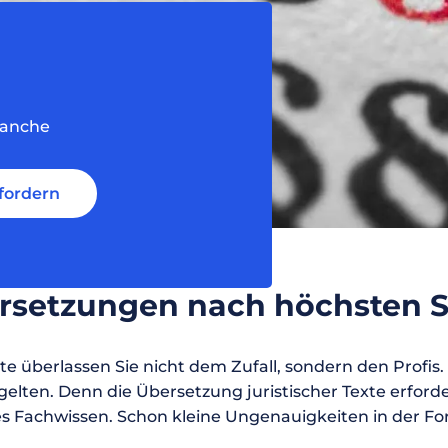
SecuDoc
Mit Sicherheit mehr Datenschutz
E-Procurement (OCI)
Für Ihre Bestellprozesse
Dateiformate
ranche
Mehr als Word und Excel
fordern
ersetzungen nach höchsten 
te überlassen Sie nicht dem Zufall, sondern den Profis. 
gelten. Denn die Übersetzung juristischer Texte erford
es Fachwissen. Schon kleine Ungenauigkeiten in der F