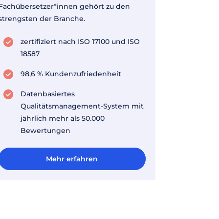
Fachübersetzer*innen gehört zu den
strengsten der Branche.
zertifiziert nach ISO 17100 und ISO
18587
98,6 % Kundenzufriedenheit
Datenbasiertes
Qualitätsmanagement-System mit
jährlich mehr als 50.000
Bewertungen
Mehr erfahren
Mehr erfahren