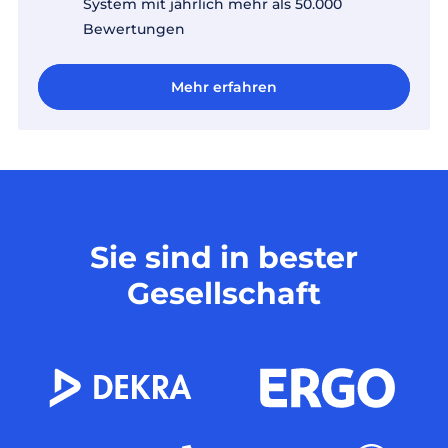
System mit jährlich mehr als 50.000
Bewertungen
Mehr erfahren
Mehr erfahren
Sie sind in bester
Gesellschaft