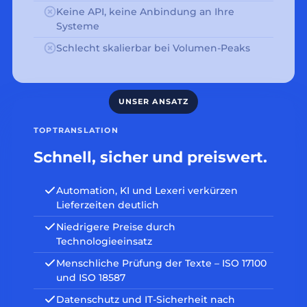
Keine API, keine Anbindung an Ihre
Systeme
Schlecht skalierbar bei Volumen-Peaks
TOPTRANSLATION
Schnell, sicher und preiswert.
Automation, KI und Lexeri verkürzen
Lieferzeiten deutlich
Niedrigere Preise durch
Technologieeinsatz
Menschliche Prüfung der Texte – ISO 17100
und ISO 18587
Datenschutz und IT-Sicherheit nach