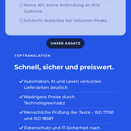
Keine API, keine Anbindung an Ihre
Systeme
Schlecht skalierbar bei Volumen-Peaks
TOPTRANSLATION
Schnell, sicher und preiswert.
Automation, KI und Lexeri verkürzen
Lieferzeiten deutlich
Niedrigere Preise durch
Technologieeinsatz
Menschliche Prüfung der Texte – ISO 17100
und ISO 18587
Datenschutz und IT-Sicherheit nach