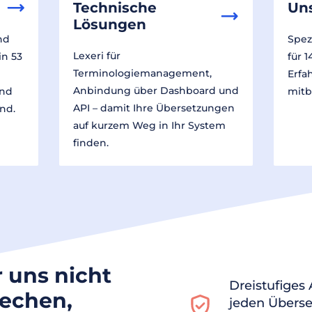
Technische
Un
Lösungen
nd
Spez
Lexeri für
in 53
für 
Terminologiemanagement,
Erfa
Anbindung über Dashboard und
und
mitb
API – damit Ihre Übersetzungen
nd.
auf kurzem Weg in Ihr System
finden.
r uns nicht
Dreistufiges
rechen,
jeden Überse