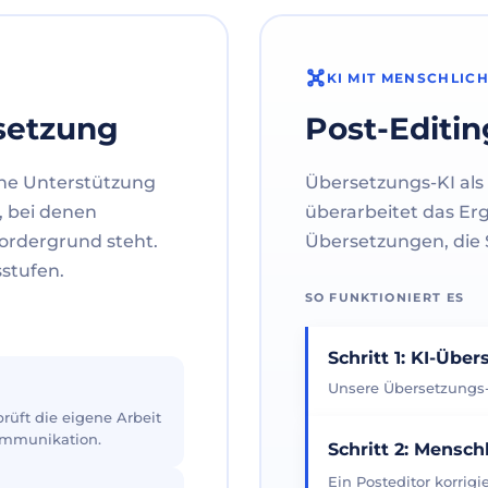
KI MIT MENSCHLIC
setzung
Post-Editin
ne Unterstützung
Übersetzungs-KI als 
, bei denen
überarbeitet das Er
ordergrund steht.
Übersetzungen, die S
sstufen.
SO FUNKTIONIERT ES
Schritt 1: KI-Übe
Unsere Übersetzungs-K
üft die eigene Arbeit
Kommunikation.
Schritt 2: Mensch
Ein Posteditor korrig