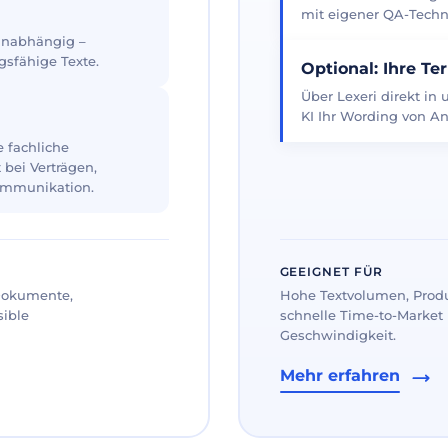
mit eigener QA-Techno
 unabhängig –
gsfähige Texte.
Optional: Ihre Te
Über Lexeri direkt in
KI Ihr Wording von An
 fachliche
 bei Verträgen,
ommunikation.
GEEIGNET FÜR
 Dokumente,
Hohe Textvolumen, Prod
sible
schnelle Time-to-Market 
Geschwindigkeit.
Mehr erfahren