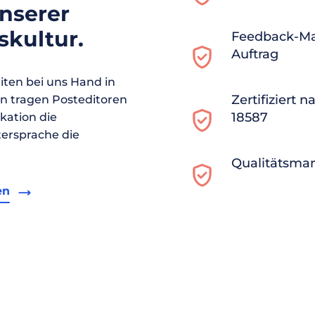
unserer
kultur.
Feedback-M
Auftrag
ten bei uns Hand in
Zertifiziert 
en tragen Posteditoren
18587
ikation die
ersprache die
Qualitätsma
en