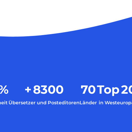
%
+
8300
70
Top
2
eit
Übersetzer und Posteditoren
Länder
in Westeurop