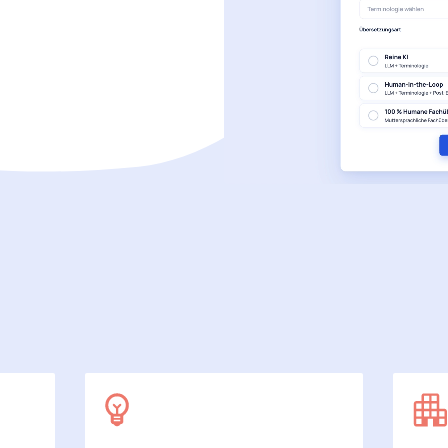
SecuDoc
Mit Sicherheit mehr Datenschutz
E-Procurement (OCI)
Für Ihre Bestellprozesse
Dateiformate
Mehr als Word und Excel
 arbeiten wir
7