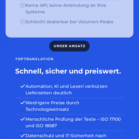
Keine API, keine Anbindung an Ihre
Systeme
Schlecht skalierbar bei Volumen-Peaks
TOPTRANSLATION
Schnell, sicher und preiswert.
Automation, KI und Lexeri verkürzen
Lieferzeiten deutlich
Niedrigere Preise durch
Technologieeinsatz
Menschliche Prüfung der Texte – ISO 17100
und ISO 18587
Datenschutz und IT-Sicherheit nach