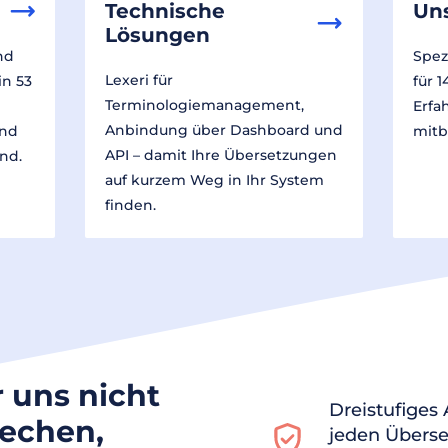
Technische
Un
Lösungen
nd
Spez
Lexeri für
in 53
für 
Terminologiemanagement,
Erfa
Anbindung über Dashboard und
und
mitb
API – damit Ihre Übersetzungen
nd.
auf kurzem Weg in Ihr System
finden.
r uns nicht
Dreistufiges
rechen,
jeden Überse