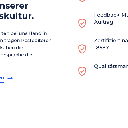
unserer
kultur.
Feedback-M
Auftrag
ten bei uns Hand in
Zertifiziert 
en tragen Posteditoren
18587
ikation die
ersprache die
Qualitätsma
en