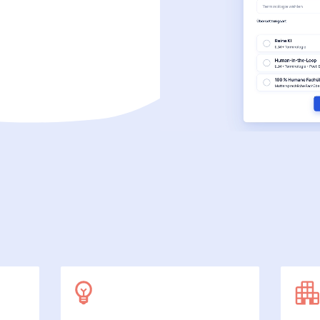
SecuDoc
Mit Sicherheit mehr Datenschutz
E-Procurement (OCI)
Für Ihre Bestellprozesse
Dateiformate
Mehr als Word und Excel
 arbeiten wir
7