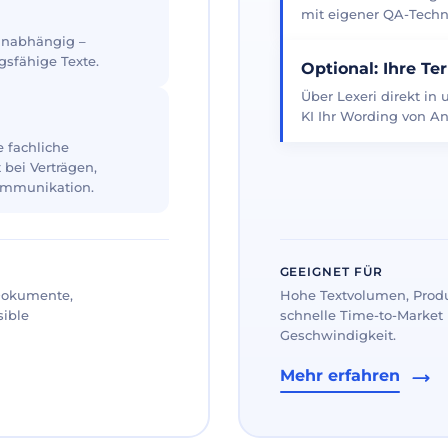
mit eigener QA-Techno
 unabhängig –
gsfähige Texte.
Optional: Ihre Te
Über Lexeri direkt in
KI Ihr Wording von An
 fachliche
 bei Verträgen,
ommunikation.
GEEIGNET FÜR
 Dokumente,
Hohe Textvolumen, Prod
sible
schnelle Time-to-Market 
Geschwindigkeit.
Mehr erfahren