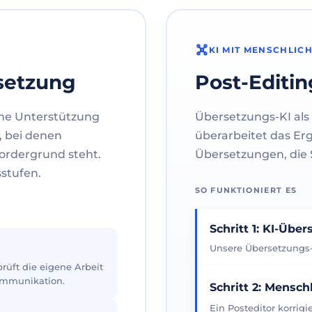
KI MIT MENSCHLIC
setzung
Post-Editin
ne Unterstützung
Übersetzungs-KI als 
, bei denen
überarbeitet das Er
ordergrund steht.
Übersetzungen, die S
sstufen.
SO FUNKTIONIERT ES
Schritt 1: KI-Übe
Unsere Übersetzungs-K
üft die eigene Arbeit
Kommunikation.
Schritt 2: Mensch
Ein Posteditor korrig