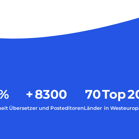
%
+
8300
70
Top
2
eit
Übersetzer und Posteditoren
Länder
in Westeurop