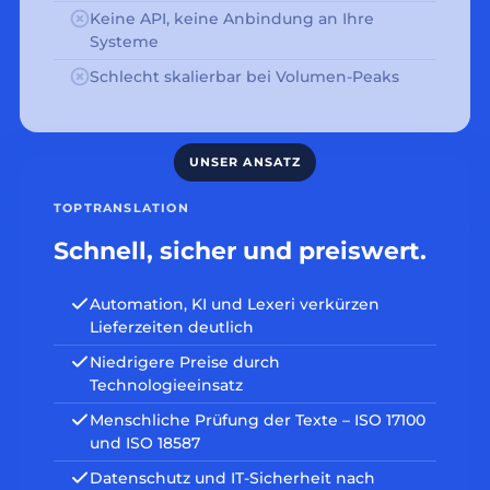
Keine API, keine Anbindung an Ihre
Systeme
Schlecht skalierbar bei Volumen-Peaks
TOPTRANSLATION
Schnell, sicher und preiswert.
Automation, KI und Lexeri verkürzen
Lieferzeiten deutlich
Niedrigere Preise durch
Technologieeinsatz
Menschliche Prüfung der Texte – ISO 17100
und ISO 18587
Datenschutz und IT-Sicherheit nach