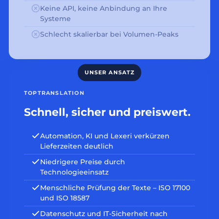
Keine API, keine Anbindung an Ihre
Systeme
Schlecht skalierbar bei Volumen-Peaks
TOPTRANSLATION
Schnell, sicher und preiswert.
Automation, KI und Lexeri verkürzen
Lieferzeiten deutlich
Niedrigere Preise durch
Technologieeinsatz
Menschliche Prüfung der Texte – ISO 17100
und ISO 18587
Datenschutz und IT-Sicherheit nach