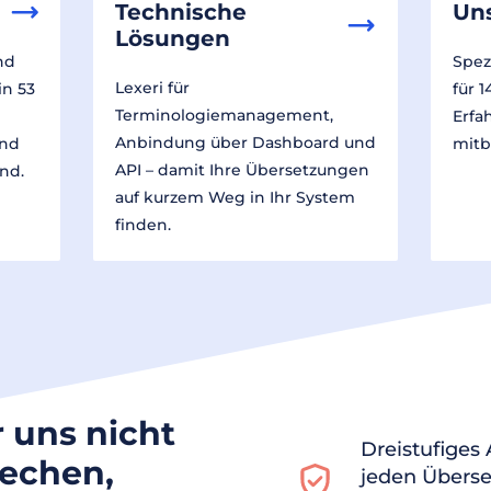
Technische
Un
Lösungen
nd
Spez
Lexeri für
in 53
für 
Terminologiemanagement,
Erfa
Anbindung über Dashboard und
und
mitb
API – damit Ihre Übersetzungen
nd.
auf kurzem Weg in Ihr System
finden.
r uns nicht
Dreistufiges
rechen,
jeden Überse