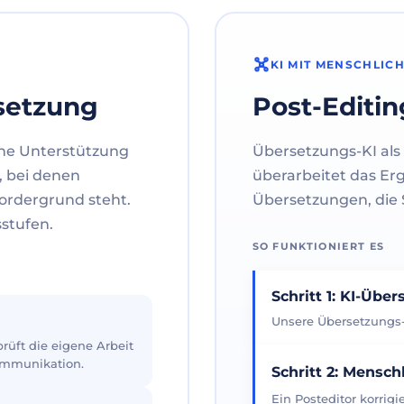
KI MIT MENSCHLIC
setzung
Post-Editin
ne Unterstützung
Übersetzungs-KI als 
, bei denen
überarbeitet das Er
ordergrund steht.
Übersetzungen, die S
sstufen.
SO FUNKTIONIERT ES
Schritt 1: KI-Übe
Unsere Übersetzungs-K
üft die eigene Arbeit
Kommunikation.
Schritt 2: Mensch
Ein Posteditor korrig