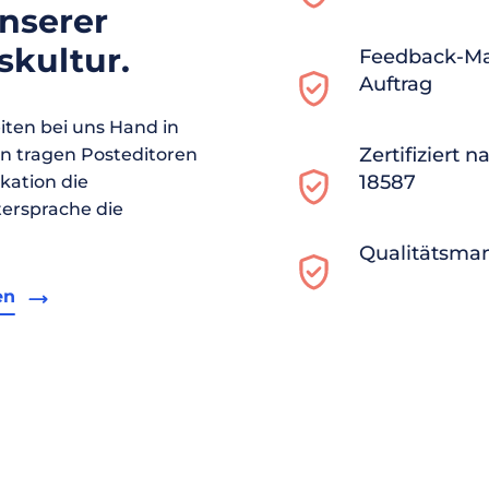
unserer
kultur.
Feedback-M
Auftrag
ten bei uns Hand in
Zertifiziert 
en tragen Posteditoren
18587
ikation die
ersprache die
Qualitätsma
en