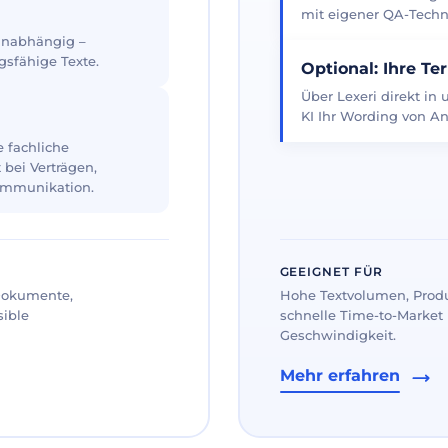
mit eigener QA-Techno
 unabhängig –
gsfähige Texte.
Optional: Ihre Te
Über Lexeri direkt in
KI Ihr Wording von An
 fachliche
 bei Verträgen,
ommunikation.
GEEIGNET FÜR
 Dokumente,
Hohe Textvolumen, Prod
sible
schnelle Time-to-Market 
Geschwindigkeit.
Mehr erfahren