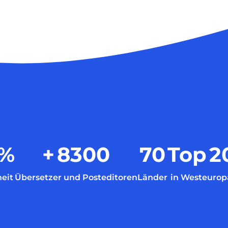
%
+
8300
70
Top
2
eit
Übersetzer und Posteditoren
Länder
in Westeurop