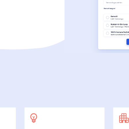
SecuDoc
Mit Sicherheit mehr Datenschutz
E-Procurement (OCI)
Für Ihre Bestellprozesse
Dateiformate
Mehr als Word und Excel
 arbeiten wir
7