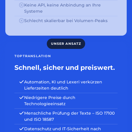
Keine API, keine Anbindung an Ihre
Systeme
Schlecht skalierbar bei Volumen-Peaks
TOPTRANSLATION
Schnell, sicher und preiswert.
Automation, KI und Lexeri verkürzen
Lieferzeiten deutlich
Niedrigere Preise durch
Technologieeinsatz
Menschliche Prüfung der Texte – ISO 17100
und ISO 18587
Datenschutz und IT-Sicherheit nach