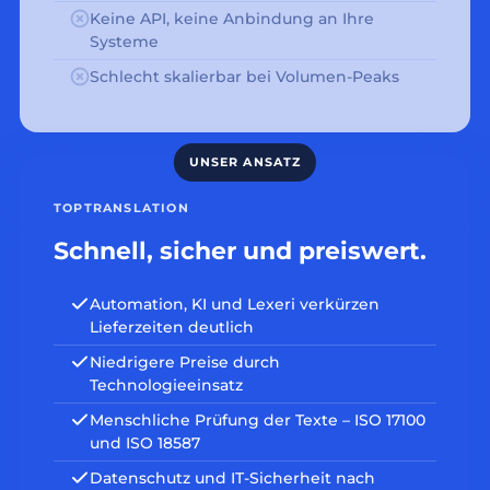
Keine API, keine Anbindung an Ihre
Systeme
Schlecht skalierbar bei Volumen-Peaks
TOPTRANSLATION
Schnell, sicher und preiswert.
Automation, KI und Lexeri verkürzen
Lieferzeiten deutlich
Niedrigere Preise durch
Technologieeinsatz
Menschliche Prüfung der Texte – ISO 17100
und ISO 18587
Datenschutz und IT-Sicherheit nach