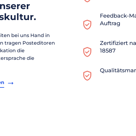
unserer
kultur.
Feedback-M
Auftrag
ten bei uns Hand in
Zertifiziert 
en tragen Posteditoren
18587
ikation die
ersprache die
Qualitätsma
en