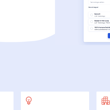
SecuDoc
Mit Sicherheit mehr Datenschutz
E-Procurement (OCI)
Für Ihre Bestellprozesse
Dateiformate
Mehr als Word und Excel
 arbeiten wir
7