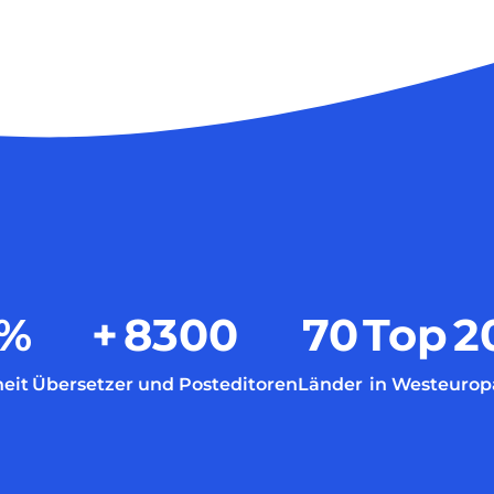
%
+
8300
70
Top
2
eit
Übersetzer und Posteditoren
Länder
in Westeurop