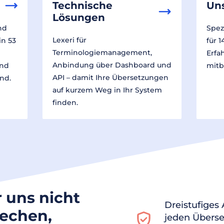
Technische
Un
Lösungen
nd
Spez
Lexeri für
in 53
für 
Terminologiemanagement,
Erfa
Anbindung über Dashboard und
und
mitb
API – damit Ihre Übersetzungen
nd.
auf kurzem Weg in Ihr System
finden.
r uns nicht
Dreistufiges
rechen,
jeden Überse