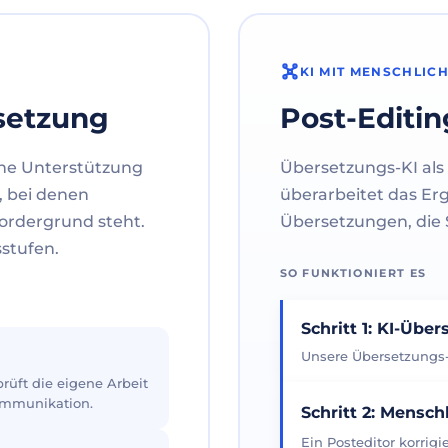
KI MIT MENSCHLIC
setzung
Post-Editin
ne Unterstützung
Übersetzungs-KI als 
, bei denen
überarbeitet das Er
ordergrund steht.
Übersetzungen, die S
sstufen.
SO FUNKTIONIERT ES
Schritt 1: KI-Übe
Unsere Übersetzungs-K
üft die eigene Arbeit
Kommunikation.
Schritt 2: Mensch
Ein Posteditor korrig