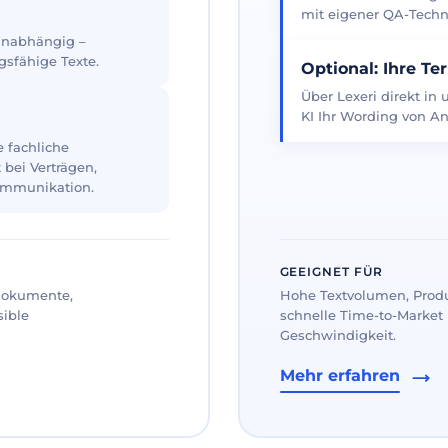
mit eigener QA-Techno
 unabhängig –
gsfähige Texte.
Optional: Ihre Te
Über Lexeri direkt in
KI Ihr Wording von An
 fachliche
 bei Verträgen,
ommunikation.
GEEIGNET FÜR
 Dokumente,
Hohe Textvolumen, Prod
sible
schnelle Time-to-Market 
Geschwindigkeit.
Mehr erfahren