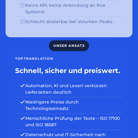
Keine API, keine Anbindung an Ihre
Systeme
Schlecht skalierbar bei Volumen-Peaks
TOPTRANSLATION
Schnell, sicher und preiswert.
Automation, KI und Lexeri verkürzen
Lieferzeiten deutlich
Niedrigere Preise durch
Technologieeinsatz
Menschliche Prüfung der Texte – ISO 17100
und ISO 18587
Datenschutz und IT-Sicherheit nach