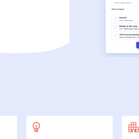
SecuDoc
Mit Sicherheit mehr Datenschutz
E-Procurement (OCI)
Für Ihre Bestellprozesse
Dateiformate
Mehr als Word und Excel
 arbeiten wir
7