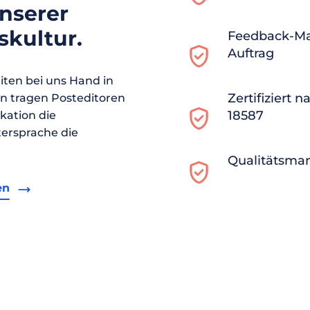
unserer
kultur.
Feedback-M
Auftrag
ten bei uns Hand in
Zertifiziert 
en tragen Posteditoren
18587
ikation die
ersprache die
Qualitätsma
en