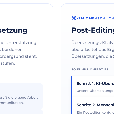
KI MIT MENSCHLIC
setzung
Post-Editin
ne Unterstützung
Übersetzungs-KI als 
, bei denen
überarbeitet das Er
ordergrund steht.
Übersetzungen, die S
sstufen.
SO FUNKTIONIERT ES
Schritt 1: KI-Übe
Unsere Übersetzungs-K
üft die eigene Arbeit
Kommunikation.
Schritt 2: Mensch
Ein Posteditor korrig