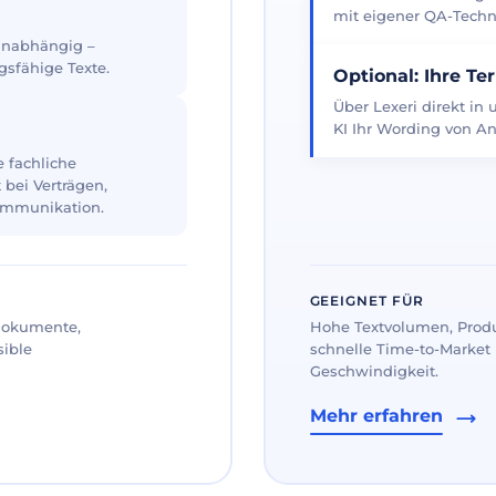
mit eigener QA-Techno
 unabhängig –
gsfähige Texte.
Optional: Ihre Te
Über Lexeri direkt in
KI Ihr Wording von An
 fachliche
 bei Verträgen,
ommunikation.
GEEIGNET FÜR
 Dokumente,
Hohe Textvolumen, Prod
sible
schnelle Time-to-Market 
Geschwindigkeit.
Mehr erfahren