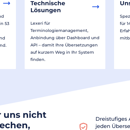
Technische
Un
Lösungen
nd
Spez
Lexeri für
in 53
für 
Terminologiemanagement,
Erfa
Anbindung über Dashboard und
und
mitb
API – damit Ihre Übersetzungen
nd.
auf kurzem Weg in Ihr System
finden.
r uns nicht
Dreistufiges
rechen,
jeden Überse