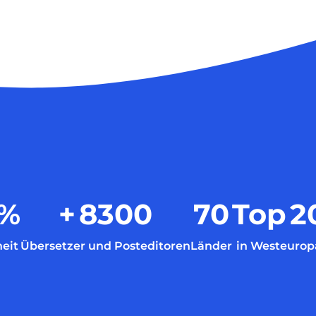
%
+
8300
70
Top
2
eit
Übersetzer und Posteditoren
Länder
in Westeurop