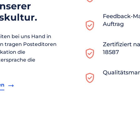
unserer
kultur.
Feedback-M
Auftrag
ten bei uns Hand in
Zertifiziert 
en tragen Posteditoren
18587
ikation die
ersprache die
Qualitätsma
en