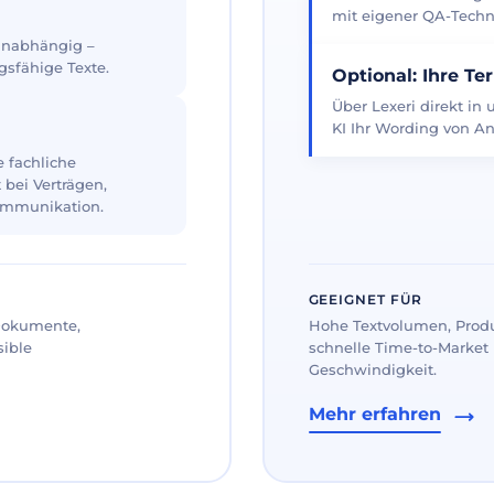
mit eigener QA-Techno
 unabhängig –
gsfähige Texte.
Optional: Ihre Te
Über Lexeri direkt in
KI Ihr Wording von An
 fachliche
 bei Verträgen,
ommunikation.
GEEIGNET FÜR
 Dokumente,
Hohe Textvolumen, Prod
sible
schnelle Time-to-Market 
Geschwindigkeit.
Mehr erfahren