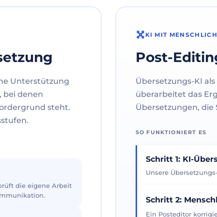
KI MIT MENSCHLIC
setzung
Post-Editin
ne Unterstützung
Übersetzungs-KI als 
, bei denen
überarbeitet das Er
ordergrund steht.
Übersetzungen, die S
sstufen.
SO FUNKTIONIERT ES
Schritt 1: KI-Übe
Unsere Übersetzungs-K
üft die eigene Arbeit
Kommunikation.
Schritt 2: Mensch
Ein Posteditor korrig