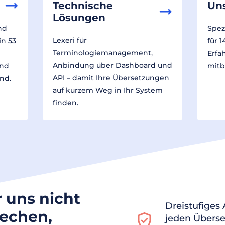
Technische
Un
Lösungen
nd
Spez
Lexeri für
in 53
für 
Terminologiemanagement,
Erfa
Anbindung über Dashboard und
und
mitb
API – damit Ihre Übersetzungen
nd.
auf kurzem Weg in Ihr System
finden.
r uns nicht
Dreistufiges
rechen,
jeden Überse