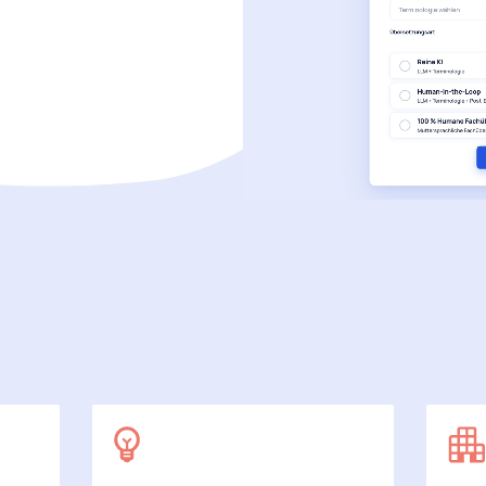
SecuDoc
Mit Sicherheit mehr Datenschutz
E-Procurement (OCI)
Für Ihre Bestellprozesse
Dateiformate
Mehr als Word und Excel
 arbeiten wir
7