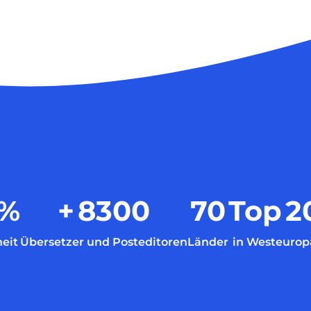
%
+
8300
70
Top
2
eit
Übersetzer und Posteditoren
Länder
in Westeurop