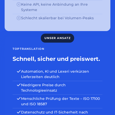
Keine API, keine Anbindung an Ihre
Systeme
Schlecht skalierbar bei Volumen-Peaks
TOPTRANSLATION
Schnell, sicher und preiswert.
Automation, KI und Lexeri verkürzen
Lieferzeiten deutlich
Niedrigere Preise durch
Technologieeinsatz
Menschliche Prüfung der Texte – ISO 17100
und ISO 18587
Datenschutz und IT-Sicherheit nach