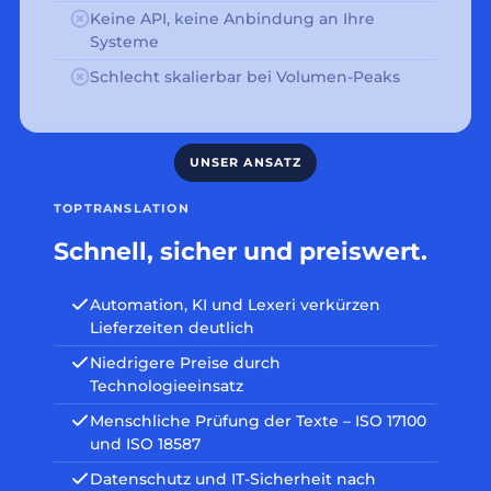
Keine API, keine Anbindung an Ihre
Systeme
Schlecht skalierbar bei Volumen-Peaks
TOPTRANSLATION
Schnell, sicher und preiswert.
Automation, KI und Lexeri verkürzen
Lieferzeiten deutlich
Niedrigere Preise durch
Technologieeinsatz
Menschliche Prüfung der Texte – ISO 17100
und ISO 18587
Datenschutz und IT-Sicherheit nach