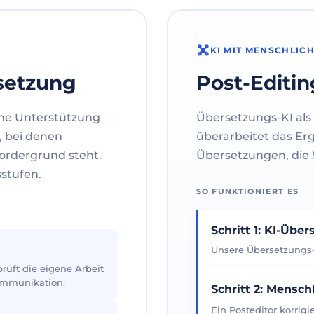
KI MIT MENSCHLIC
setzung
Post-Editin
ne Unterstützung
Übersetzungs-KI als 
, bei denen
überarbeitet das Er
ordergrund steht.
Übersetzungen, die S
sstufen.
SO FUNKTIONIERT ES
Schritt 1: KI-Übe
Unsere Übersetzungs-K
üft die eigene Arbeit
Kommunikation.
Schritt 2: Mensch
Ein Posteditor korrig