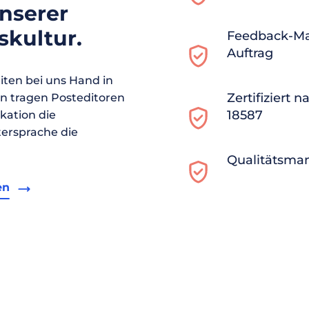
unserer
kultur.
Feedback-M
Auftrag
ten bei uns Hand in
Zertifiziert 
en tragen Posteditoren
18587
ikation die
ersprache die
Qualitätsma
en