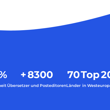
%
+
8300
70
Top
2
eit
Übersetzer und Posteditoren
Länder
in Westeurop