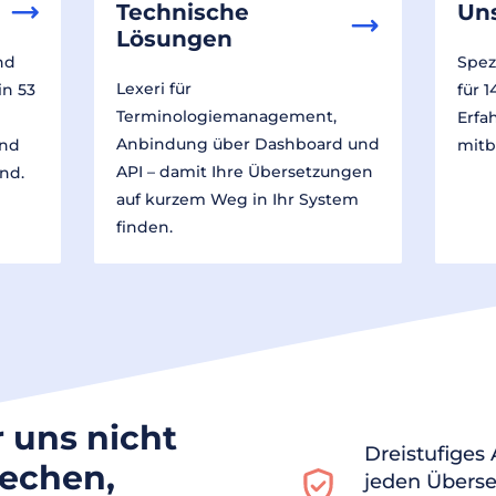
Technische
Un
Lösungen
nd
Spez
Lexeri für
in 53
für 
Terminologiemanagement,
Erfa
Anbindung über Dashboard und
und
mitb
API – damit Ihre Übersetzungen
nd.
auf kurzem Weg in Ihr System
finden.
r uns nicht
Dreistufiges
rechen,
jeden Überse