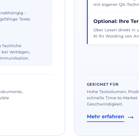
mit eigener QA-Techno
 unabhängig –
gsfähige Texte.
Optional: Ihre Te
Über Lexeri direkt in
KI Ihr Wording von An
 fachliche
 bei Verträgen,
ommunikation.
GEEIGNET FÜR
 Dokumente,
Hohe Textvolumen, Prod
sible
schnelle Time-to-Market 
Geschwindigkeit.
Mehr erfahren