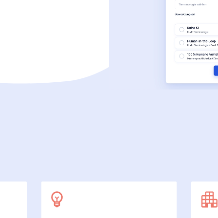
SecuDoc
Mit Sicherheit mehr Datenschutz
E-Procurement (OCI)
Für Ihre Bestellprozesse
Dateiformate
Mehr als Word und Excel
 arbeiten wir
7