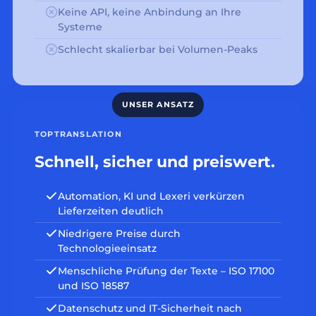
Keine API, keine Anbindung an Ihre
Systeme
Schlecht skalierbar bei Volumen-Peaks
TOPTRANSLATION
Schnell, sicher und preiswert.
Automation, KI und Lexeri verkürzen
Lieferzeiten deutlich
Niedrigere Preise durch
Technologieeinsatz
Menschliche Prüfung der Texte – ISO 17100
und ISO 18587
Datenschutz und IT-Sicherheit nach