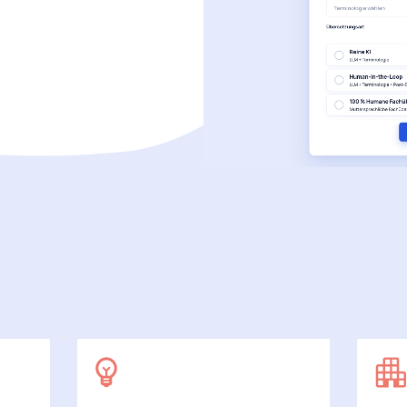
SecuDoc
Mit Sicherheit mehr Datenschutz
E-Procurement (OCI)
Für Ihre Bestellprozesse
Dateiformate
Mehr als Word und Excel
 arbeiten wir
7