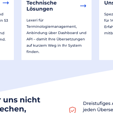
Technische
Un
Lösungen
nd
Spez
Lexeri für
in 53
für 
Terminologiemanagement,
Erfa
Anbindung über Dashboard und
und
mitb
API – damit Ihre Übersetzungen
nd.
auf kurzem Weg in Ihr System
finden.
r uns nicht
Dreistufiges
rechen,
jeden Überse