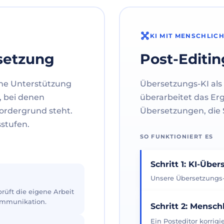
KI MIT MENSCHLIC
setzung
Post-Editin
ne Unterstützung
Übersetzungs-KI als 
, bei denen
überarbeitet das Er
ordergrund steht.
Übersetzungen, die S
sstufen.
SO FUNKTIONIERT ES
Schritt 1: KI-Übe
Unsere Übersetzungs-K
üft die eigene Arbeit
Kommunikation.
Schritt 2: Mensch
Ein Posteditor korrig