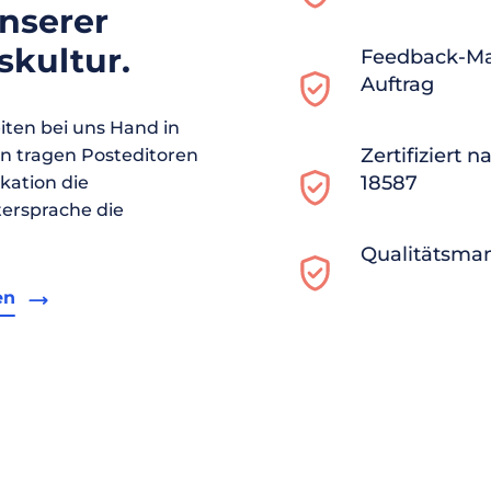
unserer
kultur.
Feedback-M
Auftrag
ten bei uns Hand in
Zertifiziert 
en tragen Posteditoren
18587
ikation die
ersprache die
Qualitätsma
en