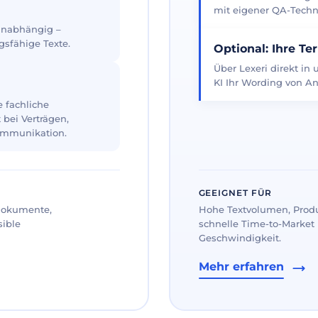
mit eigener QA-Techno
 unabhängig –
gsfähige Texte.
Optional: Ihre Te
Über Lexeri direkt in
KI Ihr Wording von An
 fachliche
 bei Verträgen,
ommunikation.
GEEIGNET FÜR
 Dokumente,
Hohe Textvolumen, Prod
sible
schnelle Time-to-Market 
Geschwindigkeit.
Mehr erfahren