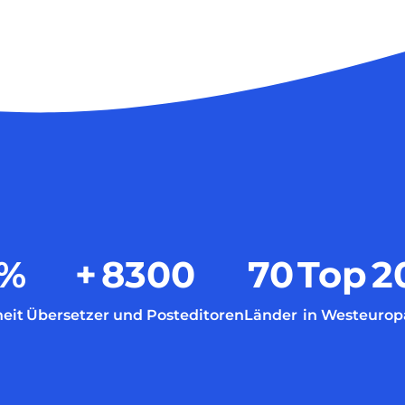
%
+
8300
70
Top
2
eit
Übersetzer und Posteditoren
Länder
in Westeurop