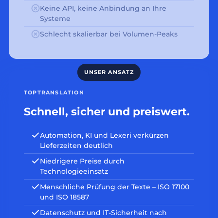
Keine API, keine Anbindung an Ihre
Systeme
Schlecht skalierbar bei Volumen-Peaks
TOPTRANSLATION
Schnell, sicher und preiswert.
Automation, KI und Lexeri verkürzen
Lieferzeiten deutlich
Niedrigere Preise durch
Technologieeinsatz
Menschliche Prüfung der Texte – ISO 17100
und ISO 18587
Datenschutz und IT-Sicherheit nach