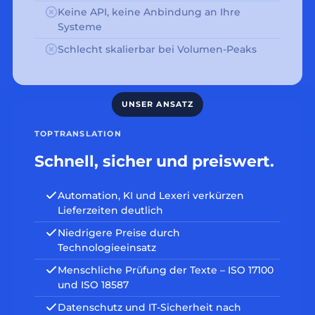
Keine API, keine Anbindung an Ihre
Systeme
Schlecht skalierbar bei Volumen-Peaks
TOPTRANSLATION
Schnell, sicher und preiswert.
Automation, KI und Lexeri verkürzen
Lieferzeiten deutlich
Niedrigere Preise durch
Technologieeinsatz
Menschliche Prüfung der Texte – ISO 17100
und ISO 18587
Datenschutz und IT-Sicherheit nach