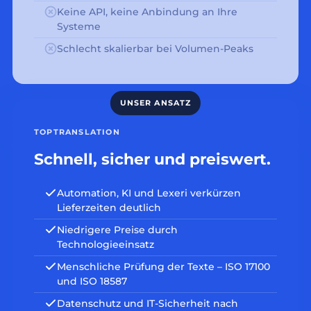
Keine API, keine Anbindung an Ihre
Systeme
Schlecht skalierbar bei Volumen-Peaks
TOPTRANSLATION
Schnell, sicher und preiswert.
Automation, KI und Lexeri verkürzen
Lieferzeiten deutlich
Niedrigere Preise durch
Technologieeinsatz
Menschliche Prüfung der Texte – ISO 17100
und ISO 18587
Datenschutz und IT-Sicherheit nach